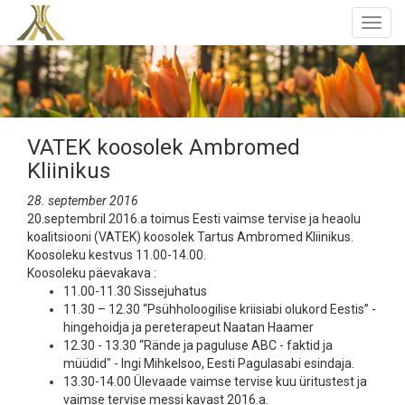
Togg
navig
VATEK koosolek Ambromed
Kliinikus
28. september 2016
20.septembril 2016.a toimus Eesti vaimse tervise ja heaolu
koalitsiooni (VATEK) koosolek Tartus Ambromed Kliinikus.
Koosoleku kestvus 11.00-14.00.
Koosoleku päevakava :
11.00-11.30 Sissejuhatus
11.30 – 12.30 “Psühholoogilise kriisiabi olukord Eestis” -
hingehoidja ja pereterapeut Naatan Haamer
12.30 - 13.30 “Rände ja paguluse ABC - faktid ja
müüdid" - Ingi Mihkelsoo, Eesti Pagulasabi esindaja.
13.30-14.00 Ülevaade vaimse tervise kuu üritustest ja
vaimse tervise messi kavast 2016.a.