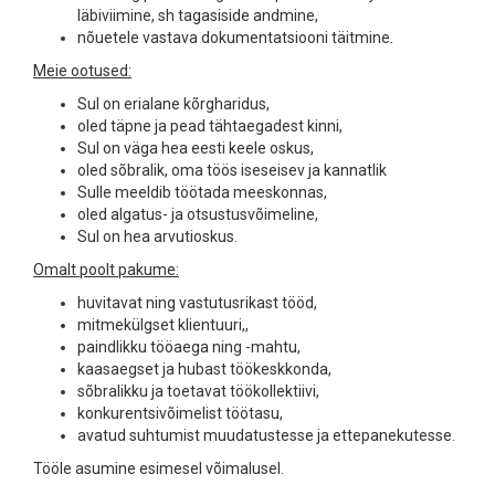
läbiviimine, sh tagasiside andmine,
nõuetele vastava dokumentatsiooni täitmine.
Meie ootused:
Sul on erialane kõrgharidus,
oled täpne ja pead tähtaegadest kinni,
Sul on väga hea eesti keele oskus,
oled sõbralik, oma töös iseseisev ja kannatlik
Sulle meeldib töötada meeskonnas,
oled algatus- ja otsustusvõimeline,
Sul on hea arvutioskus.
Omalt poolt pakume:
huvitavat ning vastutusrikast tööd,
mitmekülgset klientuuri,,
paindlikku tööaega ning -mahtu,
kaasaegset ja hubast töökeskkonda,
sõbralikku ja toetavat töökollektiivi,
konkurentsivõimelist töötasu,
avatud suhtumist muudatustesse ja ettepanekutesse.
Tööle asumine esimesel võimalusel.