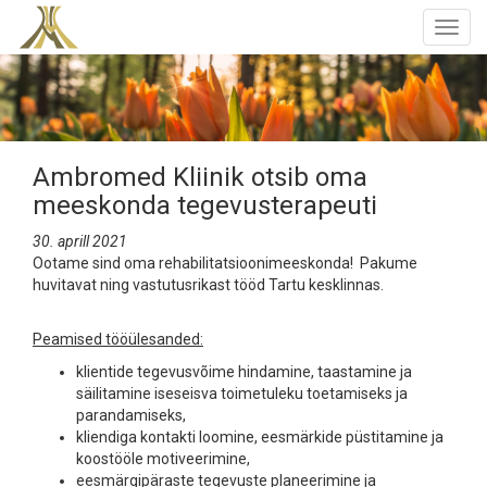
Togg
navig
Ambromed Kliinik otsib oma
meeskonda tegevusterapeuti
30. aprill 2021
Ootame sind oma rehabilitatsioonimeeskonda! Pakume
huvitavat ning vastutusrikast tööd Tartu kesklinnas.
Peamised tööülesanded:
klientide tegevusvõime hindamine, taastamine ja
säilitamine iseseisva toimetuleku toetamiseks ja
parandamiseks,
kliendiga kontakti loomine, eesmärkide püstitamine ja
koostööle motiveerimine,
eesmärgipäraste tegevuste planeerimine ja