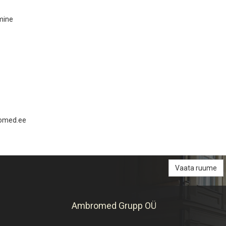
mine
romed.ee
Vaata ruume
Ambromed Grupp OÜ