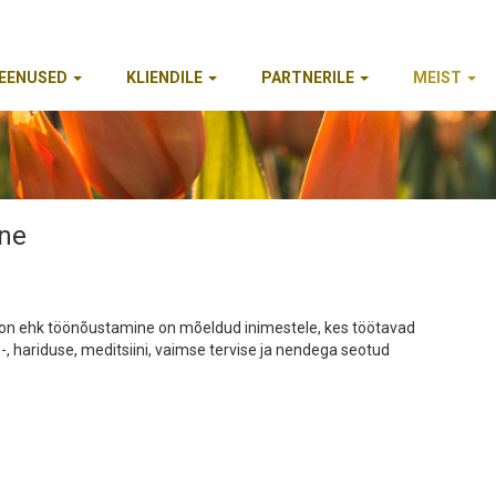
EENUSED
KLIENDILE
PARTNERILE
MEIST
ine
oon ehk töönõustamine on mõeldud inimestele, kes töötavad
s-, hariduse, meditsiini, vaimse tervise ja nendega seotud