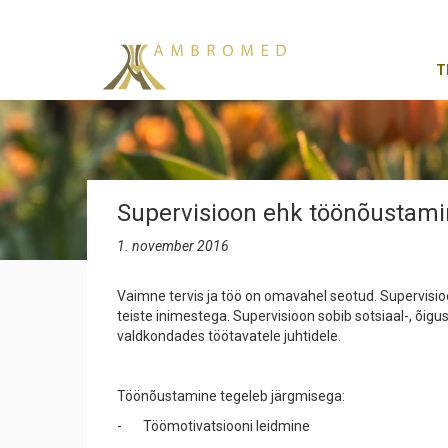
T
Supervisioon ehk töönõustam
1. november 2016
Vaimne tervis ja töö on omavahel seotud. Supervisi
teiste inimestega. Supervisioon sobib sotsiaal-, õigu
valdkondades töötavatele juhtidele.
Töönõustamine tegeleb järgmisega:
- Töömotivatsiooni leidmine