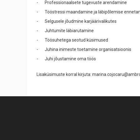
- Professionaalsete tugevuste arendamine
- Tööstressi maandamine ja läbipõlemise enneta
- Selgusele jõudmine karjäärivalikutes
- Juhtumite läbiarutamine
- Töösuhetega seotud küsimused
- Juhina inimeste toetamine organisatsioonis
- Juhi jõustamine oma töös
Lisaküsimuste korral kirjuta: marina.cojocaru@amb