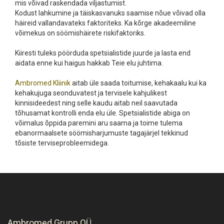
mis võivad raskendada viljastumist.
Kodust lahkumine ja täiskasvanuks saamise nõue võivad olla
häireid vallandavateks faktoriteks. Ka kõrge akadeemiline
võimekus on söömishäirete riskifaktoriks.
Kiiresti tuleks pöörduda spetsialistide juurde ja lasta end
aidata enne kui haigus hakkab Teie elu juhtima.
Ambromed Kliinik
aitab üle saada toitumise, kehakaalu kui ka
kehakujuga seonduvatest ja tervisele kahjulikest
kinnisideedest ning selle kaudu aitab neil saavutada
tõhusamat kontrolli enda elu üle. Spetsialistide abiga on
võimalus õppida paremini aru saama ja toime tulema
ebanormaalsete söömisharjumuste tagajärjel tekkinud
tõsiste terviseprobleemidega.
Ambromed Grupp OÜ