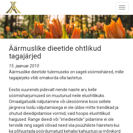
Togg
navig
Äärmuslike dieetide ohtlikud
tagajärjed
15. jaanuar 2010
Äärmuslike dieetide tulemuseks on sageli söömishäired, mille
tagajärjeks võib omakorda olla lastetus.
Eestis suureneb pidevalt nende naiste arv, kelle
söömisharjumused on muutunud neile eluohtlikuks.
Omaalgatuslik näljutamine või ülesöömine koos sellele
järgneva toidu väljutamisega ei ole üldse mitte trendikad ja
ohutud dieedipidamise vormid, vaid hoopis eluohtlikud
haigused. Range dieedi või "imedieetide" pidamine ei ole
tervislik ning sageli võivad need viia psüühiliste häireteni kui
ka põhjustada pöördumatuid kehalisi kahjustusi ja mõnikord