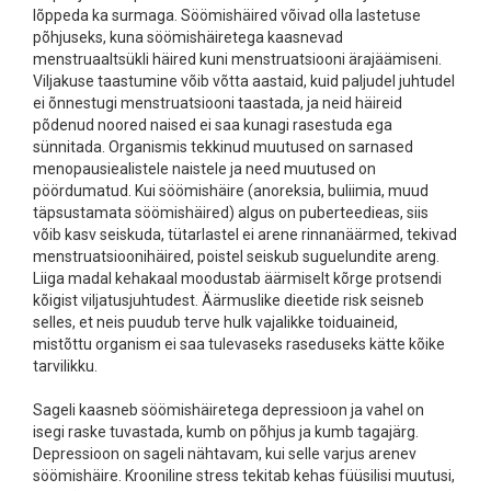
lõppeda ka surmaga. Söömishäired võivad olla lastetuse
põhjuseks, kuna söömishäiretega kaasnevad
menstruaaltsükli häired kuni menstruatsiooni ärajäämiseni.
Viljakuse taastumine võib võtta aastaid, kuid paljudel juhtudel
ei õnnestugi menstruatsiooni taastada, ja neid häireid
põdenud noored naised ei saa kunagi rasestuda ega
sünnitada. Organismis tekkinud muutused on sarnased
menopausiealistele naistele ja need muutused on
pöördumatud. Kui söömishäire (anoreksia, buliimia, muud
täpsustamata söömishäired) algus on puberteedieas, siis
võib kasv seiskuda, tütarlastel ei arene rinnanäärmed, tekivad
menstruatsioonihäired, poistel seiskub suguelundite areng.
Liiga madal kehakaal moodustab äärmiselt kõrge protsendi
kõigist viljatusjuhtudest. Äärmuslike dieetide risk seisneb
selles, et neis puudub terve hulk vajalikke toiduaineid,
mistõttu organism ei saa tulevaseks raseduseks kätte kõike
tarvilikku.
Sageli kaasneb söömishäiretega depressioon ja vahel on
isegi raske tuvastada, kumb on põhjus ja kumb tagajärg.
Depressioon on sageli nähtavam, kui selle varjus arenev
söömishäire. Krooniline stress tekitab kehas füüsilisi muutusi,