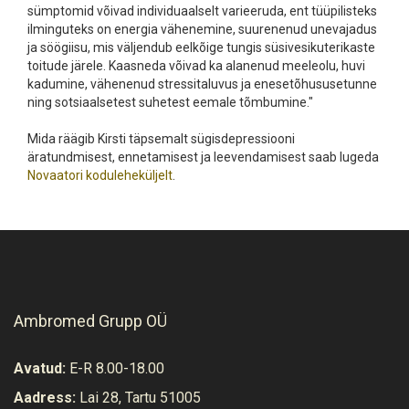
sümptomid võivad individuaalselt varieeruda, ent tüüpilisteks
ilminguteks on energia vähenemine, suurenenud unevajadus
ja söögiisu, mis väljendub eelkõige tungis süsivesikuterikaste
toitude järele. Kaasneda võivad ka alanenud meeleolu, huvi
kadumine, vähenenud stressitaluvus ja enesetõhususetunne
ning sotsiaalsetest suhetest eemale tõmbumine."
Mida räägib Kirsti täpsemalt sügisdepressiooni
äratundmisest, ennetamisest ja leevendamisest saab lugeda
Novaatori koduleheküljelt
.
Ambromed Grupp OÜ
Avatud:
E-R 8.00-18.00
Aadress:
Lai 28, Tartu 51005