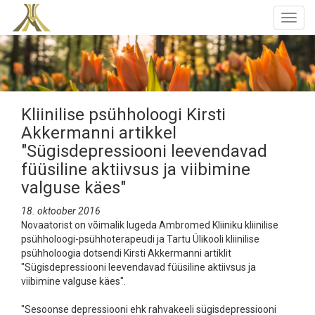
Togg
navig
Kliinilise psühholoogi Kirsti
Akkermanni artikkel
"Sügisdepressiooni leevendavad
füüsiline aktiivsus ja viibimine
valguse käes"
18. oktoober 2016
Novaatorist on võimalik lugeda Ambromed Kliiniku kliinilise
psühholoogi-psühhoterapeudi ja Tartu Ülikooli kliinilise
psühholoogia dotsendi Kirsti Akkermanni artiklit
"Sügisdepressiooni leevendavad füüsiline aktiivsus ja
viibimine valguse käes".
"Sesoonse depressiooni ehk rahvakeeli sügisdepressiooni