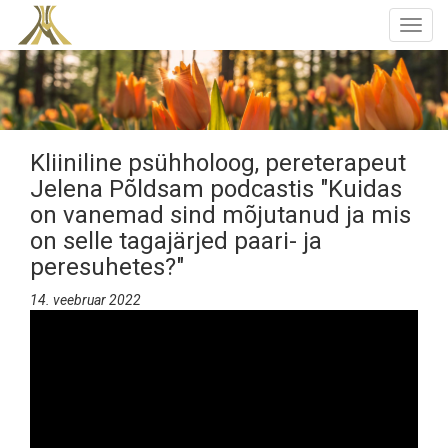
Togg
navig
Kliiniline psühholoog, pereterapeut
Jelena Põldsam podcastis "Kuidas
on vanemad sind mõjutanud ja mis
on selle tagajärjed paari- ja
peresuhetes?"
14. veebruar 2022