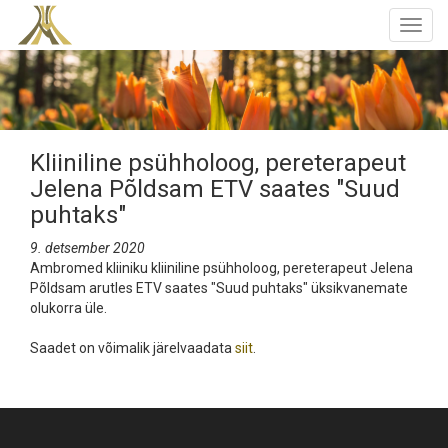
Togg
navig
Kliiniline psühholoog, pereterapeut
Jelena Põldsam ETV saates "Suud
puhtaks"
9. detsember 2020
Ambromed kliiniku kliiniline psühholoog, pereterapeut Jelena
Põldsam arutles ETV saates "Suud puhtaks" üksikvanemate
olukorra üle.
Saadet on võimalik järelvaadata
siit
.