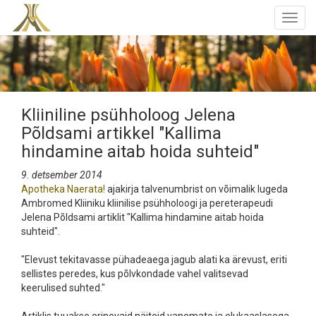
Togg
navig
Kliiniline psühholoog Jelena
Põldsami artikkel "Kallima
hindamine aitab hoida suhteid"
9. detsember 2014
Apotheka Naerata!
ajakirja talvenumbrist on võimalik lugeda
Ambromed Kliiniku kliinilise psühholoogi ja pereterapeudi
Jelena Põldsami artiklit "Kallima hindamine aitab hoida
suhteid".
"Elevust tekitavasse pühadeaega jagub alati ka ärevust, eriti
sellistes peredes, kus põlvkondade vahel valitsevad
keerulised suhted."