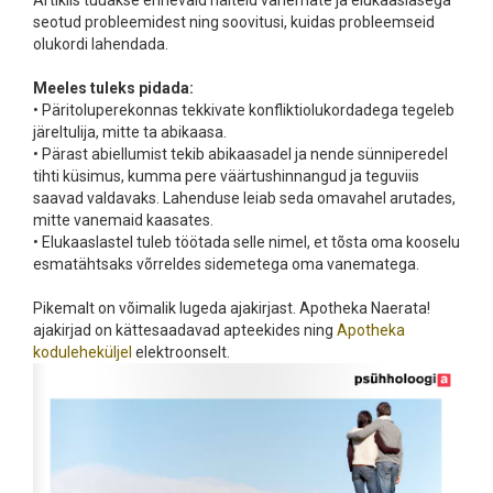
Artiklis tuuakse erinevaid näiteid vanemate ja elukaaslasega
seotud probleemidest ning soovitusi, kuidas probleemseid
olukordi lahendada.
Meeles tuleks pidada:
• Päritoluperekonnas tekkivate konfliktiolukordadega tegeleb
järeltulija, mitte ta abikaasa.
• Pärast abiellumist tekib abikaasadel ja nende sünniperedel
tihti küsimus, kumma pere väärtushinnangud ja teguviis
saavad valdavaks. Lahenduse leiab seda omavahel arutades,
mitte vanemaid kaasates.
• Elukaaslastel tuleb töötada selle nimel, et tõsta oma kooselu
esmatähtsaks võrreldes sidemetega oma vanematega.
Pikemalt on võimalik lugeda ajakirjast. Apotheka Naerata!
ajakirjad on kättesaadavad apteekides ning
Apotheka
koduleheküljel
elektroonselt.